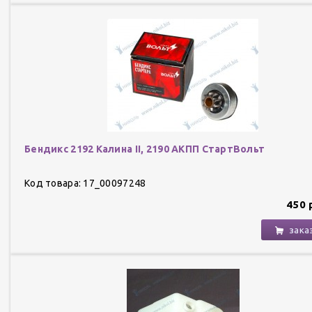
Бендикс 2192 Калина II, 2190 АКПП СтартВольт
Код товара: 17_00097248
450 
зака