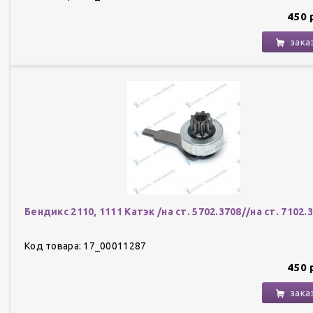
450 
зака
Бендикс 2110, 1111 Катэк /на ст. 5702.3708//на ст. 7102.
Код товара: 17_00011287
450 
зака