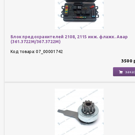
Блок предохранителей 2108, 2115 инж. флажк. Авар
(361.3722М/367.3722М)
Код товара: 07_00001742
3500 
зака