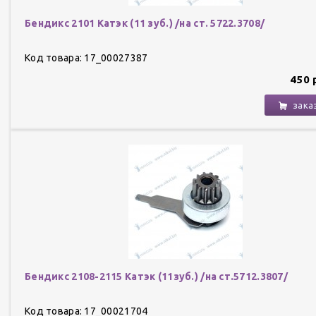
Бендикс 2101 Катэк (11 зуб.) /на ст. 5722.3708/
Код товара: 17_00027387
450 
зака
Бендикс 2108-2115 Катэк (11зуб.) /на ст.5712.3807/
Код товара: 17_00021704