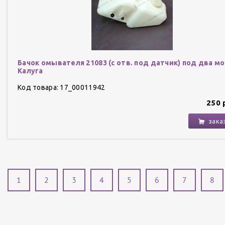
Бачок омывателя 21083 (с отв. под датчик) под два м
Калуга
Код товара: 17_00011942
250 
зака
1
2
3
4
5
6
7
8