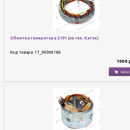
Обмотка генератора 2101 (на ген. Катэк)
Код товара: 17_00006186
1000 
зака