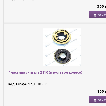
300 
зака
Пластина сигнала 2110 (в рулевое колесо)
Код товара: 17_00012863
100 
зака