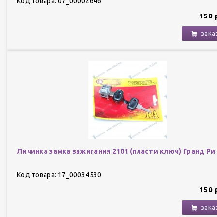
Код товара: 07_00002646
150 
зака
Личинка замка зажигания 2101 (пластм ключ) Гранд Ри
Код товара: 17_00034530
150 
зака