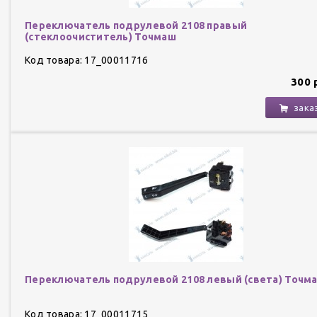
Переключатель подрулевой 2108 правый
(стеклоочиститель) Точмаш
Код товара: 17_00011716
300 
зака
Переключатель подрулевой 2108 левый (света) Точм
Код товара: 17_00011715