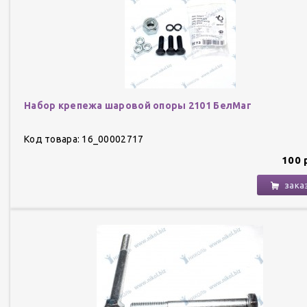
Набор крепежа шаровой опоры 2101 БелМаг
Код товара: 16_00002717
100 
зака