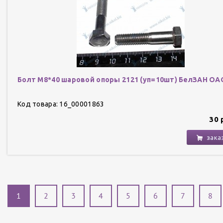
Болт М8*40 шаровой опоры 2121 (уп=10шт) БелЗАН ОА
Код товара: 16_00001863
30 
зака
1
2
3
4
5
6
7
8