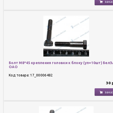
зака
Болт М8*45 крепления головки к блоку (уп=10шт) Бел
ОАО
Код товара: 17_00006482
30 
зака