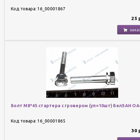
Код товара: 16_00001867
25 
зака
Болт М8*45 стартера с гровером (уп=10шт) БелЗАН О
Код товара: 16_00001865
30 