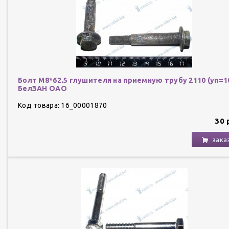
Болт М8*62.5 глушителя на приемную трубу 2110 (уп=
БелЗАН ОАО
Код товара: 16_00001870
30 
зака