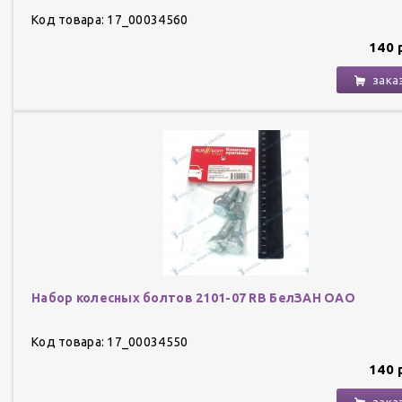
Код товара: 17_00034560
140 
зака
Набор колесных болтов 2101-07 RB БелЗАН ОАО
Код товара: 17_00034550
140 
зака