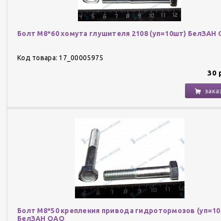
Болт М8*60 хомута глушителя 2108 (уп=10шт) БелЗАН
Код товара: 17_00005975
30 
зака
Болт М8*50 крепления привода гидротормозов (уп=1
БелЗАН ОАО