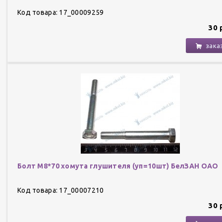
Код товара: 17_00009259
30 
зака
Болт М8*70 хомута глушителя (уп=10шт) БелЗАН ОАО
Код товара: 17_00007210
30 