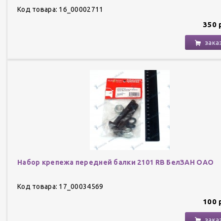
Код товара: 16_00002711
350 
зака
Набор крепежа передней балки 2101 RB БелЗАН ОАО
Код товара: 17_00034569
100 
зака