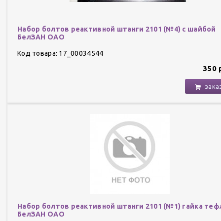
Набор болтов реактивной штанги 2101 (№4) с шайбой
БелЗАН ОАО
Код товара: 17_00034544
350 
зака
Набор болтов реактивной штанги 2101 (№1) гайка теф
БелЗАН ОАО