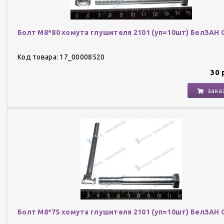
Болт М8*80 хомута глушителя 2101 (уп=10шт) БелЗАН
Код товара: 17_00008520
30 
зака
Болт М8*75 хомута глушителя 2101 (уп=10шт) БелЗАН