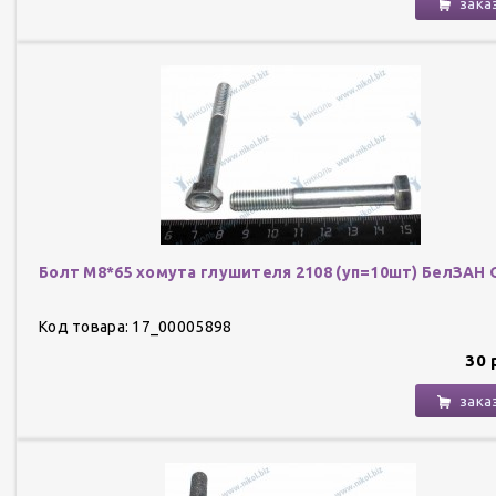
зака
Болт М8*65 хомута глушителя 2108 (уп=10шт) БелЗАН
Код товара: 17_00005898
30 
зака