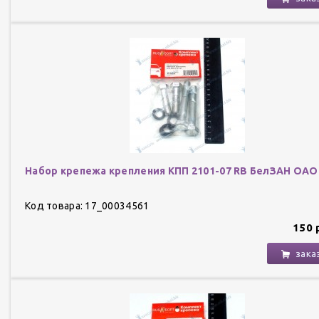
Набор крепежа крепления КПП 2101-07 RB БелЗАН ОАО
Код товара: 17_00034561
150 
зака