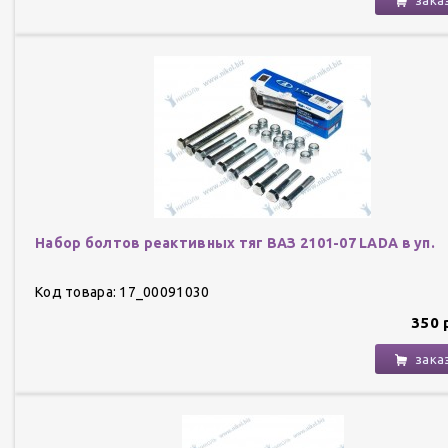
Набор болтов реактивных тяг ВАЗ 2101-07 LADA в уп.
Код товара: 17_00091030
350 
зака