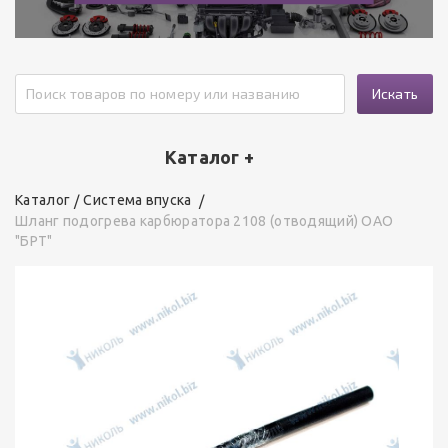
Искать
Каталог +
Каталог
Система впуска
Шланг подогрева карбюратора 2108 (отводящий) ОАО
"БРТ"