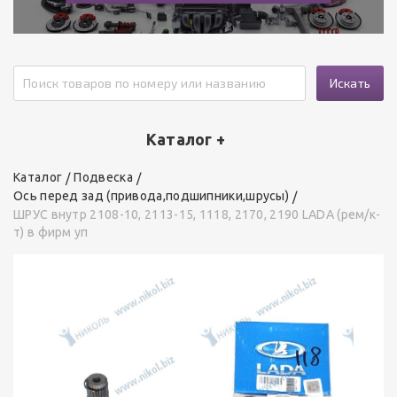
Искать
Каталог +
Каталог
Подвеска
Ось перед зад (привода,подшипники,шрусы)
ШРУС внутр 2108-10, 2113-15, 1118, 2170, 2190 LADA (рем/к-
т) в фирм уп