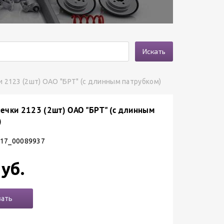
Искать
и 2123 (2шт) ОАО "БРТ" (с длинным патрубком)
печки 2123 (2шт) ОАО "БРТ" (с длинным
)
 17_00089937
уб.
зать