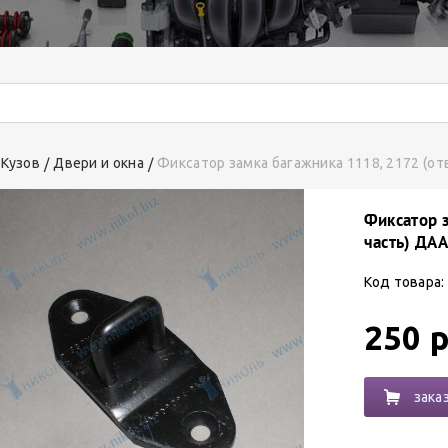
Кузов
Двери и окна
Фиксатор замка багажника 1118, 2172 (от
Фиксатор 
часть) ДА
Код товара:
250 р
зака