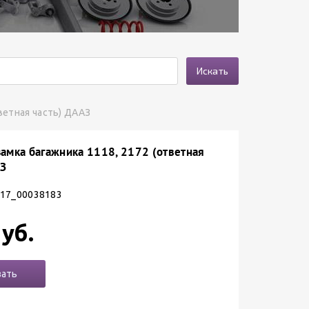
Искать
ветная часть) ДААЗ
замка багажника 1118, 2172 (ответная
АЗ
 17_00038183
уб.
зать