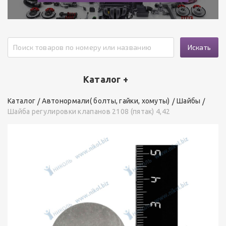
Искать
Каталог +
Каталог
Автонормали( болты, гайки, хомуты)
Шайбы
Шайба регулировки клапанов 2108 (пятак) 4,42